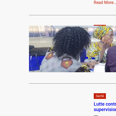
Read More
Santé
Prise en c
profession
leadershipc
Prise en cha
professionn
Read More
Santé
Lutte cont
supervision