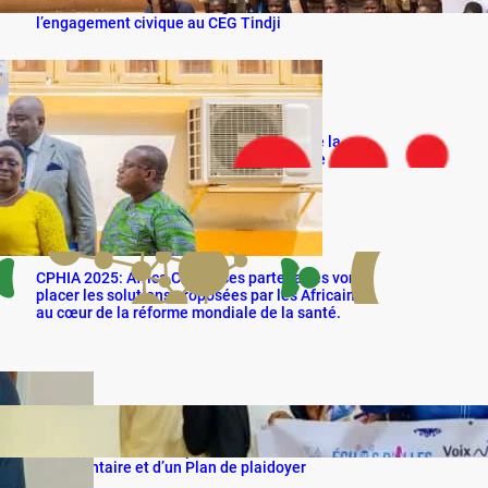
mise sur la maîtrise de l’Anglais et
l’engagement civique au CEG Tindji
À Montréal, le FISD 2025 s’impose comme la
grande agora du développement solidaire
CPHIA 2025: Africa CDC et ses partenaires vont
placer les solutions proposées par les Africains
au cœur de la réforme mondiale de la santé.
Projet EchosdELLES contre le VIHSIDA: VIA-ME
et ses partenaires disposent désormais d’un
Argumentaire et d’un Plan de plaidoyer