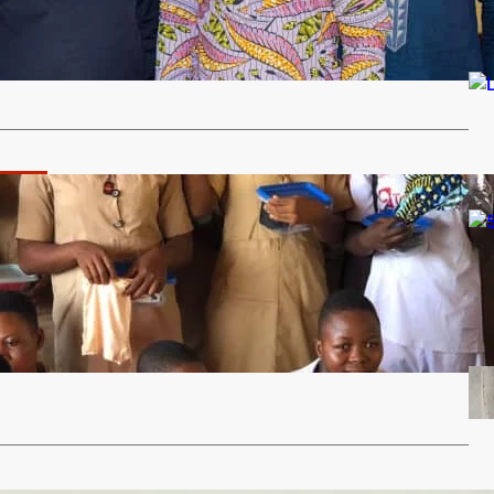
 Données, Notre santé’’ : une délégation de VIA-ME en
ez les parlementaires du…
…
Santé
tion à l’hygiène menstruelle en milieu rural pour le
s filles à l’école: 60 élèves filles et garçons du CEG
formés
ivicengagement.com
4 mars 2024
du Collège d’Enseignement Général1 de Madjrè dans la
 Dogbo, a abrité…
…