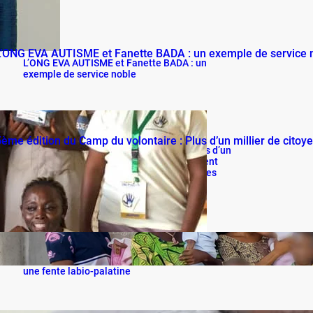
L’ONG EVA AUTISME et Fanette BADA : un
exemple de service noble
5ème édition du Camp du volontaire : Plus d’un
millier de citoyens bénéficient gratuitement
des activités médicales et communautaires
À Cotonou, des sourires renaissent : VIA-ME
redonne espoir aux familles d’enfants nés avec
une fente labio-palatine