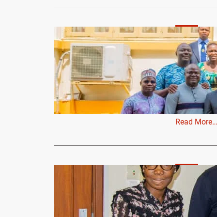
Santé
Adoption 
santé : VI
Bénin aux 
leadershipc
Adoption d’
VIA-ME mobi
Read More
Santé
Projet ‘’M
ME en audi
Aboudou AG