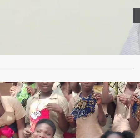
re les MTN au Bénin: le Conseil communal de
è prend d’importantes décisions
ivicengagement.com
11 février 2024
ier a célébré le 30 janvier dernier, la journée mondiale de
…
…
ons à l’hygiène menstruelle en milieu rural pour le
es filles à l’école : ProGen Bénin forme 52 élèves
20 garçons du CEG Kpozoun
ivicengagement.com
22 décembre 2023
on sans but lucratif ProGen Bénin, avec le soutien de ses
 a procédé ce…