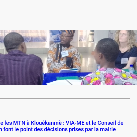
…
harge efficace des douleurs : Mercy Ships outille les
nels de santé
ivicengagement.com
14 décembre 2023
rge efficace des douleurs : Mercy Ships outille les
els de santé
…
re les MTN à Klouékanmè : VIA-ME et le Conseil de
 font le point des décisions prises par la mairie