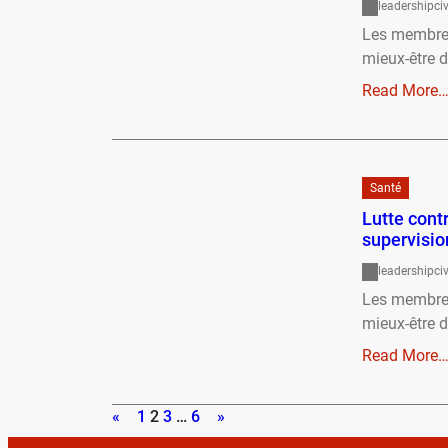
leadershipc
Les membres 
mieux-être 
Read More
Santé
Lutte cont
supervision
leadershipc
Les membres 
mieux-être 
Read More
«
1
2
3
…
6
»