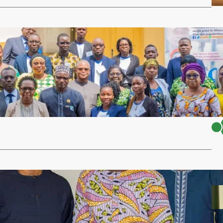
d’un cadre mondial de gouvernance des données de
A-ME mobilise les parlementaires pour l’adhésion du
principes
ivicengagement.com
1 mai 2024
un cadre mondial de gouvernance des données de santé :
lise les parlementaires pour…
…
es Données, Notre santé’’ : une délégation de VIA-
ence chez les parlementaires du Bénin
RO
1 mai 2024