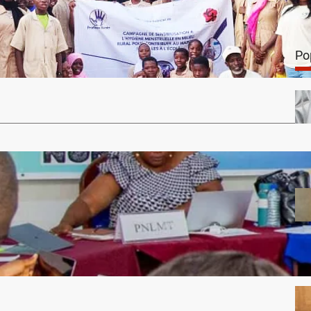
ivicengagement.com
28 mai 2024
 sensibilisation au CEG 2 Nikki : l’ONG ProGen Bénin
Po
bous sur l’hygiène…
…
re les maladies tropicales négligées au Bénin : la
multisectorielle ‘’Non aux MTN’’ renforce les
 de ses membres
RO
20 mai 2024
 nationale multisectorielle ‘’Non aux Maladies Tropicales
 a organisé du 15 au 17…
…