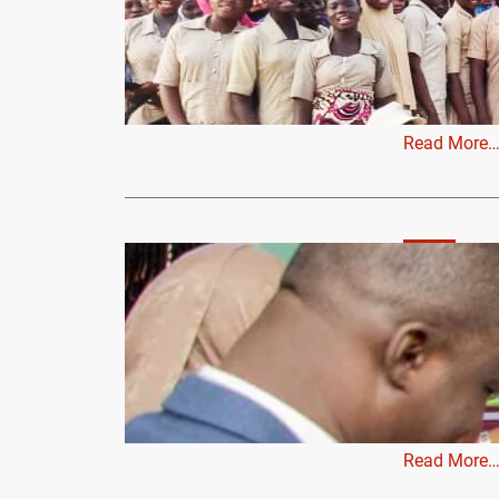
filles
leadershipc
Campagne de
brise les ta
Read More
Santé
Lutte cont
Coalition 
capacités
Aboudou AG
La Coalition
Négligées’’
Read More