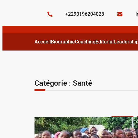
+2290196204028
Accueil
Biographie
Coaching
Editorial
Leadershi
Catégorie :
Santé
Education
Campagne d
Bénin bris