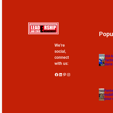
Popu
We’re
social,
VIA-M
connect
l’act
with us:
dans
Fente
mobil
pour 