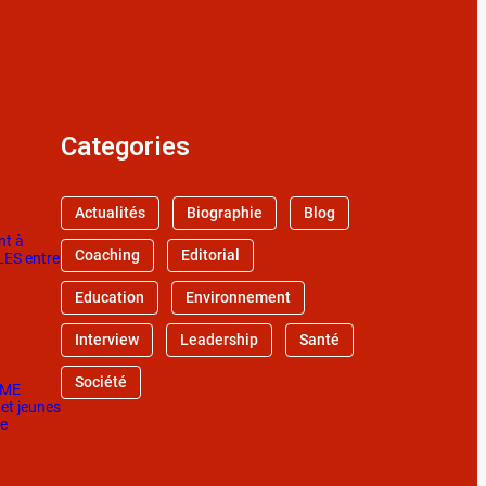
Categories
Actualités
Biographie
Blog
nt à
Coaching
Editorial
LLES entre
Education
Environnement
Interview
Leadership
Santé
Société
A-ME
 et jeunes
ge