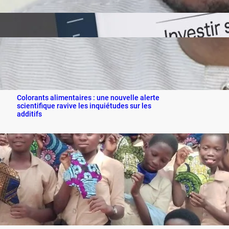
Littérature et immobilier : Saturnin WEWE
TABO publie un guide pratique pour sécuriser
les investissements au Bénin
Colorants alimentaires : une nouvelle alerte
scientifique ravive les inquiétudes sur les
additifs
Contact Us
VISIT US