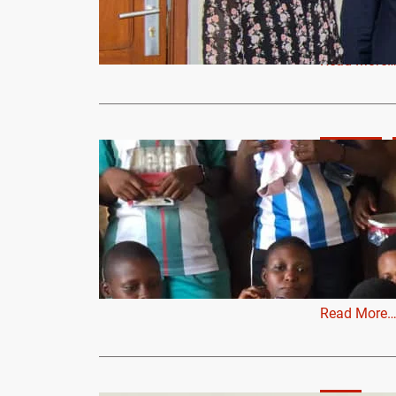
Projet ‘’Mes
audience ch
Read More
Actualités
Sensibilisa
maintien de
1 Madjrè 
leadershipc
Les locaux 
Commune de
Read More