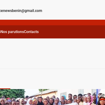
lcenewsbenin@gmail.com
p
Nos parutions
Contacts
Santé
Se
e sensibilisation au CEG 2 Nikki : l’ONG ProGen
e les tabous sur l’hygiène menstruelle des jeunes