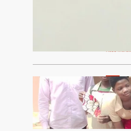
Santé
Lutte cont
Klouékanm
leadershipc
Le monde ent
lutte contre
Read More
Santé
Sensibilisi
maintien d
filles et 
leadershipc
L’organisati
partenaires