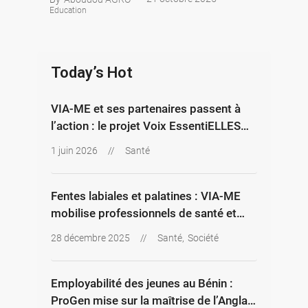
Education
Today’s Hot
VIA-ME et ses partenaires passent à
l’action : le projet Voix EssentiELLES
entre dans sa deuxième année
1 juin 2026
//
Santé
Fentes labiales et palatines : VIA-ME
mobilise professionnels de santé et
jeunes pour une meilleure prise en
28 décembre 2025
//
Santé
,
Société
charge
Employabilité des jeunes au Bénin :
ProGen mise sur la maîtrise de l’Anglais