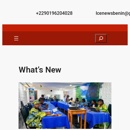
+2290196204028
lcenewsbenin@
What’s New​