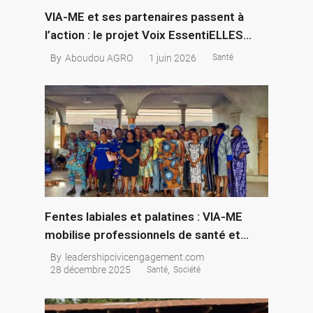
VIA-ME et ses partenaires passent à
l’action : le projet Voix EssentiELLES
entre dans sa deuxième année
1 juin 2026
By
Aboudou AGRO
Santé
Fentes labiales et palatines : VIA-ME
mobilise professionnels de santé et
jeunes pour une meilleure prise en
By
leadershipcivicengagement.com
charge
28 décembre 2025
,
Santé
Société