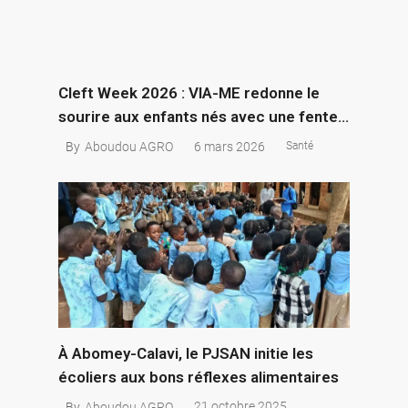
Cleft Week 2026 : VIA-ME redonne le
sourire aux enfants nés avec une fente
labio-palatine au Bénin
6 mars 2026
By
Aboudou AGRO
Santé
À Abomey-Calavi, le PJSAN initie les
écoliers aux bons réflexes alimentaires
21 octobre 2025
By
Aboudou AGRO