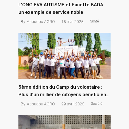
L’ONG EVA AUTISME et Fanette BADA :
un exemple de service noble
15 mai 2025
By
Aboudou AGRO
Santé
5ème édition du Camp du volontaire :
Plus d’un millier de citoyens bénéficient
gratuitement des activités médicales et
29 avril 2025
By
Aboudou AGRO
Société
communautaires