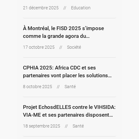
et l’engagement civique au CEG Tindji
21 décembre 2025
//
Education
À Montréal, le FISD 2025 s’impose
comme la grande agora du
développement solidaire
17 octobre 2025
//
Société
CPHIA 2025: Africa CDC et ses
partenaires vont placer les solutions
proposées par les Africains au cœur de
8 octobre 2025
//
Santé
la réforme mondiale de la santé.
Projet EchosdELLES contre le VIHSIDA:
VIA-ME et ses partenaires disposent
désormais d’un Argumentaire et d’un
18 septembre 2025
//
Santé
Plan de plaidoyer