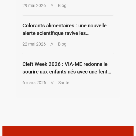
pour sécuriser les investissements au
29 mai 2026
//
Blog
Bénin
Colorants alimentaires : une nouvelle
alerte scientifique ravive les
inquiétudes sur les additifs
22 mai 2026
//
Blog
Cleft Week 2026 : VIA-ME redonne le
sourire aux enfants nés avec une fente
labio-palatine au Bénin
6 mars 2026
//
Santé