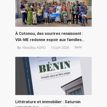
À Cotonou, des sourires renaissent :
VIA-ME redonne espoir aux familles
d’enfants nés avec une fente labio-
10 juin 2026
By
Aboudou AGRO
Santé
palatine
Littérature et immobilier : Saturnin