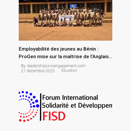
Employabilité des jeunes au Bénin :
ProGen mise sur la maîtrise de l’Anglais
et l’engagement civique au CEG Tindji
By
leadershipcivicengagement.com
21 décembre 2025
Education