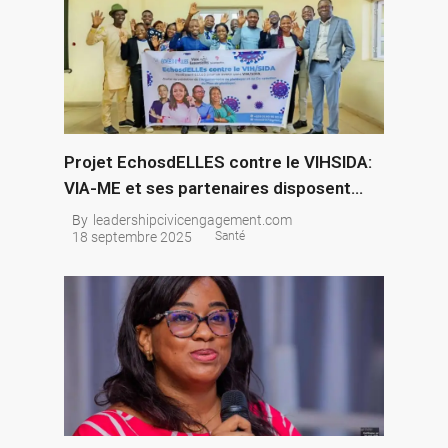
Projet EchosdELLES contre le VIHSIDA:
VIA-ME et ses partenaires disposent
désormais d’un Argumentaire et d’un
By
leadershipcivicengagement.com
18 septembre 2025
Santé
Plan de plaidoyer