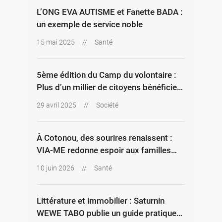
L’ONG EVA AUTISME et Fanette BADA :
un exemple de service noble
15 mai 2025
//
Santé
5ème édition du Camp du volontaire :
Plus d’un millier de citoyens bénéficient
gratuitement des activités médicales et
29 avril 2025
//
Société
communautaires
À Cotonou, des sourires renaissent :
VIA-ME redonne espoir aux familles
d’enfants nés avec une fente labio-
10 juin 2026
//
Santé
palatine
Littérature et immobilier : Saturnin
WEWE TABO publie un guide pratique