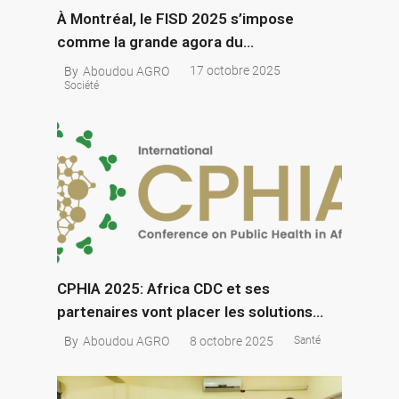
À Montréal, le FISD 2025 s’impose
comme la grande agora du
développement solidaire
17 octobre 2025
By
Aboudou AGRO
Société
CPHIA 2025: Africa CDC et ses
partenaires vont placer les solutions
proposées par les Africains au cœur de
8 octobre 2025
By
Aboudou AGRO
Santé
la réforme mondiale de la santé.