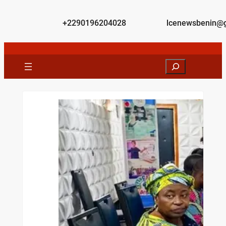
+2290196204028
lcenewsbenin@