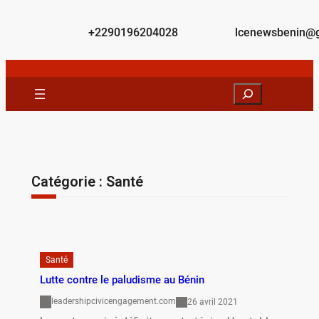
+2290196204028
lcenewsbenin@
Catégorie :
Santé
Santé
Lutte contre le paludisme au Bénin
leadershipcivicengagement.com
26 avril 2021