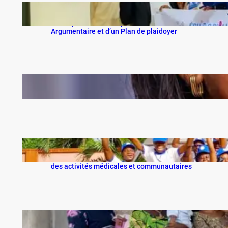
Projet EchosdELLES contre le VIHSIDA: VIA-ME
et ses partenaires disposent désormais d’un
Argumentaire et d’un Plan de plaidoyer
L’ONG EVA AUTISME et Fanette BADA : un
exemple de service noble
5ème édition du Camp du volontaire : Plus d’un
millier de citoyens bénéficient gratuitement
des activités médicales et communautaires
À Cotonou, des sourires renaissent : VIA-ME